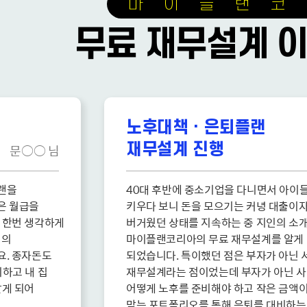
마 이 플 랜 코 
무료 재무설계 이
노후대책 · 은퇴플랜
재무설계 진행
문○○ 님
을 

40대 후반에 중소기업을 다니면서 아이들 
 월급을 

키우다 보니 돈을 모으기는 커녕 대출이자를
한번 생각하게 

버거웠던 상태를 지속하는 중 지인의 소개로
 

마이플랜코리아의 무료 재무설계를 알게 

 종자돈도 

되었습니다. 특이했던 점은 부자가 아닌 서
고 내 집 

재무설계라는 점이었는데 부자가 아닌 사람
 되어 

어떻게 노후를 준비해야 하고 작은 금액이라
맞는 포트폴리오를 통해 은퇴를 대비하는 