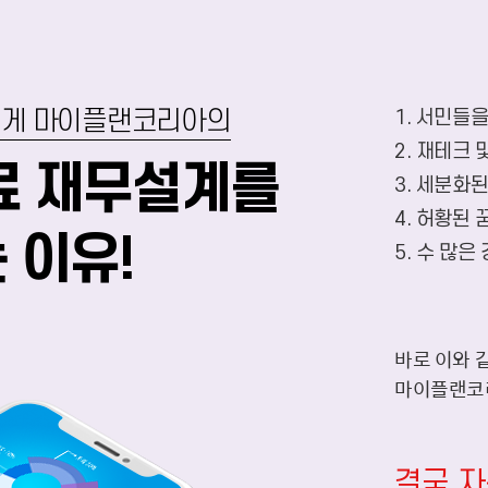
명 넘게 마이플랜코리아의
1. 서민들
2. 재테크
료 재무설계를
3. 세분화
4. 허황된
 이유!
5. 수 많
바로 이와 
마이플랜코리
결국 자