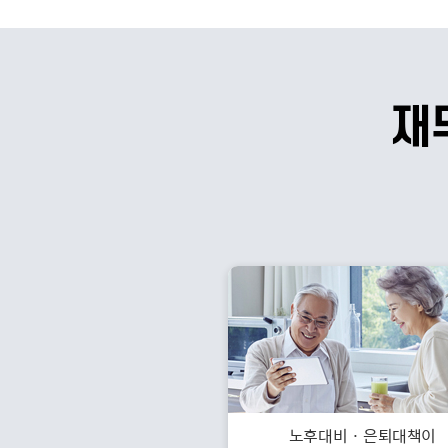
재
노후대비 · 은퇴대책이