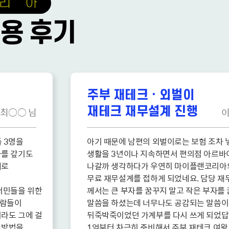
리 아
용 후기
주부 재테크 · 외벌이
재테크 재무설계 진행
최○○ 님
이
3명을 

아기 때문에 남편의 외벌이로는 보험 조차 넣
 갚기도 

생활을 3년이나 지속하면서 편의점 아르바
 

나갈까 생각하다가 우연히 마이플랜코리아의
무료 재무설계를 접하게 되었네요. 담당 재
민들을 위한 

께서는 큰 부자를 꿈꾸지 말고 작은 부자를 
들이 

말씀을 하셨는데 너무나도 공감되는 말씀이었
도 그에 걸 

뒤죽박죽이었던 가계부를 다시 쓰게 되었답니
방법을 

1억부터 차근히 준비해서 주부 재테크 여왕