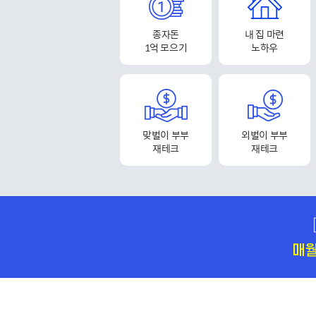
종자돈
내 집 마련
1억 모으기
노하우
맞벌이 부부
외벌이 부부
재테크
재테크
매월